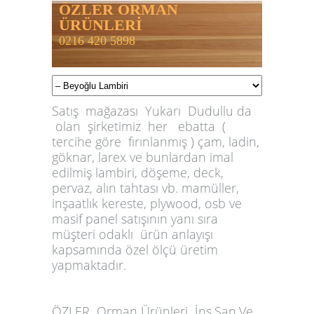
ÖZLER ORMAN
ÜRÜNLERİ
0216 420 5898
Satış mağazası Yukarı Dudullu da
olan şirketimiz her ebatta (
tercihe göre fırınlanmış ) çam, ladin,
göknar, larex ve bunlardan imal
edilmiş lambiri, döşeme, deck,
pervaz, alın tahtası vb. mamüller,
inşaatlık kereste, plywood, osb ve
masif panel satışının yanı sıra
müşteri odaklı ürün anlayışı
kapsamında özel ölçü üretim
yapmaktadır.
ÖZLER
Orman Ürünleri İnş.San.Ve