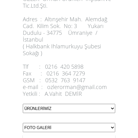
Tic.Ltd.Şti.
Adres :
Altınşehir Mah. Alemdağ
Cad. Kilim Sok. No: 3 Yukarı
Dudulu - 34775 Ümraniye /
İstanbul
( Halkbank Ihlamurkuyu Şubesi
Sokağı )
Tlf :
0216 420 5898
Fax :
0216 364 7279
GSM :
0532 763 9147
e-mail :
ozlerorman@gmail.com
Yetkili :
A.Vahit DEMİR