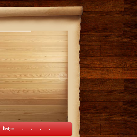
İletişim
.
.
.
.