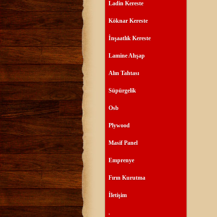
Ladin Kereste
Köknar Kereste
İnşaatlık Kereste
Lamine Ahşap
Alın Tahtası
Süpürgelik
Osb
Plywood
Masif Panel
Emprenye
Fırın Kurutma
İletişim
.