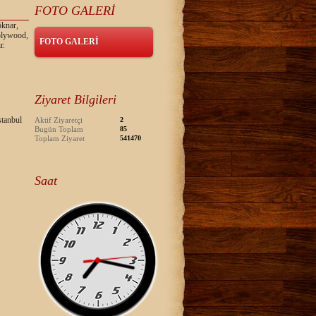
FOTO GALERİ
öknar,
 plywood,
FOTO GALERİ
r.
Ziyaret Bilgileri
tanbul
Aktif Ziyaretçi
2
Bugün Toplam
85
Toplam Ziyaret
541470
Saat