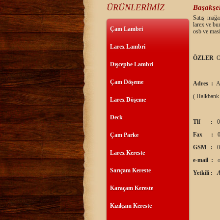
ÜRÜNLERİMİZ
Başakşe
Satış mağaz
larex ve bu
Çam Lambri
osb ve masi
Larex Lambri
ÖZLER
O
Dışcephe Lambri
Çam Döşeme
Adres :
A
( Halkbank
Larex Döşeme
Deck
Tlf :
0
Fax :
0
Çam Parke
GSM :
0
Larex Kereste
e-mail :
Sarıçam Kereste
Yetkili :
Karaçam Kereste
Kızılçam Kereste