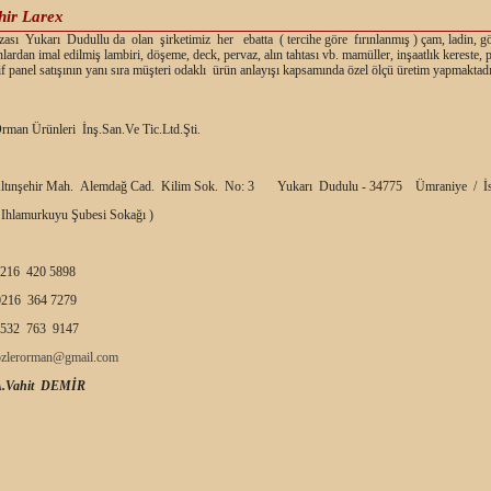
hir Larex
ası Yukarı Dudullu da olan şirketimiz her ebatta ( tercihe göre fırınlanmış ) çam, ladin, g
nlardan imal edilmiş lambiri, döşeme, deck, pervaz, alın tahtası vb. mamüller, inşaatlık kereste,
f panel satışının yanı sıra müşteri odaklı ürün anlayışı kapsamında özel ölçü üretim yapmaktadı
rman Ürünleri İnş.San.Ve Tic.Ltd.Şti.
ltınşehir Mah. Alemdağ Cad. Kilim Sok. No: 3 Yukarı Dudulu - 34775 Ümraniye / İs
 Ihlamurkuyu Şubesi Sokağı )
216 420 5898
216 364 7279
532 763 9147
ozlerorman@gmail.com
A.Vahit DEMİR