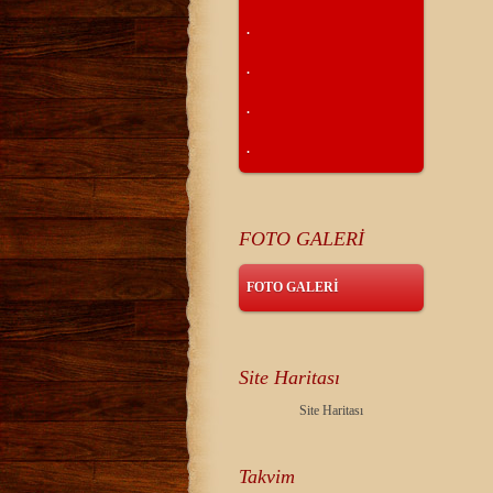
.
.
.
.
FOTO GALERİ
FOTO GALERİ
Site Haritası
Site Haritası
Takvim