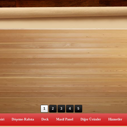
1
2
3
4
5
iri
Döşeme-Rabıta
Deck
Masif Panel
Diğer Ürünler
Hizmetler