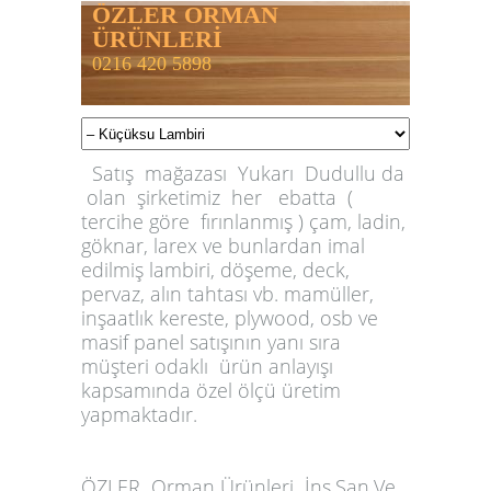
ÖZLER ORMAN
ÜRÜNLERİ
0216 420 5898
Satış mağazası Yukarı Dudullu da
olan şirketimiz her ebatta (
tercihe göre fırınlanmış ) çam, ladin,
göknar, larex ve bunlardan imal
edilmiş lambiri, döşeme, deck,
pervaz, alın tahtası vb. mamüller,
inşaatlık kereste, plywood, osb ve
masif panel satışının yanı sıra
müşteri odaklı ürün anlayışı
kapsamında özel ölçü üretim
yapmaktadır.
ÖZLER
Orman Ürünleri İnş.San.Ve