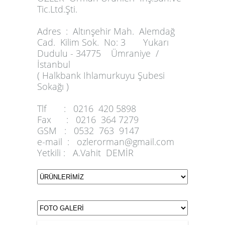
Tic.Ltd.Şti.
Adres :
Altınşehir Mah. Alemdağ
Cad. Kilim Sok. No: 3 Yukarı
Dudulu - 34775 Ümraniye /
İstanbul
( Halkbank Ihlamurkuyu Şubesi
Sokağı )
Tlf :
0216 420 5898
Fax :
0216 364 7279
GSM :
0532 763 9147
e-mail :
ozlerorman@gmail.com
Yetkili :
A.Vahit DEMİR