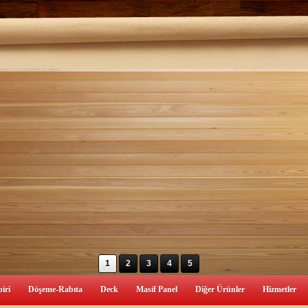
1
2
3
4
5
iri
Döşeme-Rabıta
Deck
Masif Panel
Diğer Ürünler
Hizmetler