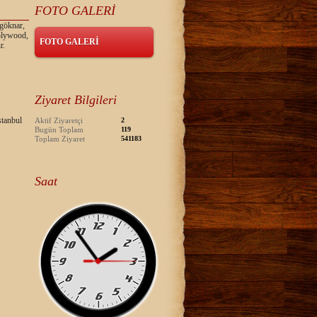
FOTO GALERİ
 göknar,
 plywood,
FOTO GALERİ
r.
Ziyaret Bilgileri
tanbul
Aktif Ziyaretçi
2
Bugün Toplam
119
Toplam Ziyaret
541183
Saat