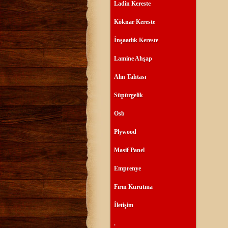
Ladin Kereste
Köknar Kereste
İnşaatlık Kereste
Lamine Ahşap
Alın Tahtası
Süpürgelik
Osb
Plywood
Masif Panel
Emprenye
Fırın Kurutma
İletişim
.