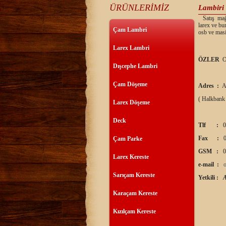
ÜRÜNLERİMİZ
Lambiri 
Satış mağaz
larex ve bu
Çam Lambri
osb ve masi
Larex Lambri
ÖZLER
O
Dışcephe Lambri
Çam Döşeme
Adres :
A
( Halkbank
Larex Döşeme
Deck
Tlf :
0
Fax :
0
Çam Parke
GSM :
0
Larex Kereste
e-mail :
Sarıçam Kereste
Yetkili :
Karaçam Kereste
Kızılçam Kereste