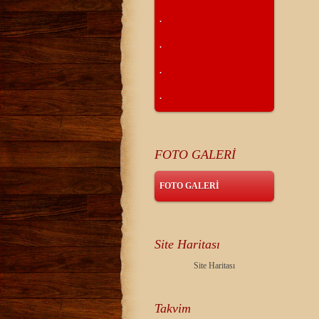
.
.
.
.
FOTO GALERİ
FOTO GALERİ
Site Haritası
Site Haritası
Takvim