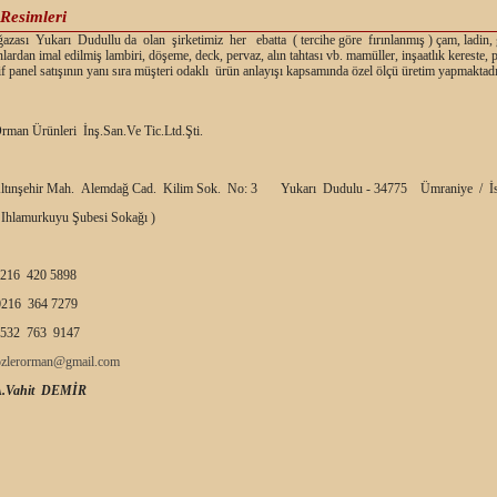
Resimleri
ası Yukarı Dudullu da olan şirketimiz her ebatta ( tercihe göre fırınlanmış ) çam, ladin,
nlardan imal edilmiş lambiri, döşeme, deck, pervaz, alın tahtası vb. mamüller, inşaatlık kereste,
f panel satışının yanı sıra müşteri odaklı ürün anlayışı kapsamında özel ölçü üretim yapmaktadı
rman Ürünleri İnş.San.Ve Tic.Ltd.Şti.
ltınşehir Mah. Alemdağ Cad. Kilim Sok. No: 3 Yukarı Dudulu - 34775 Ümraniye / İs
 Ihlamurkuyu Şubesi Sokağı )
216 420 5898
216 364 7279
532 763 9147
ozlerorman@gmail.com
A.Vahit DEMİR