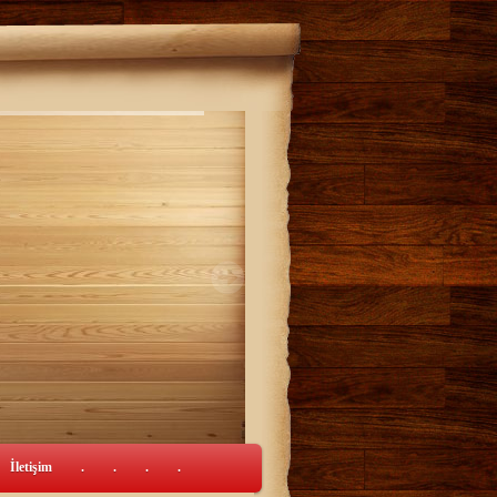
İletişim
.
.
.
.