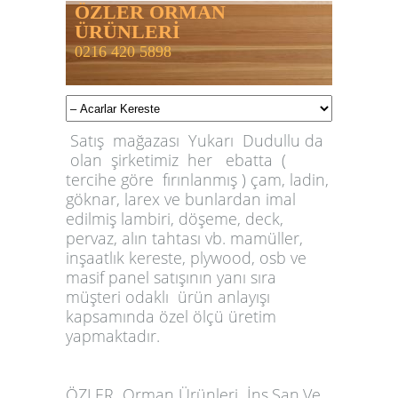
ÖZLER ORMAN
ÜRÜNLERİ
0216 420 5898
Satış mağazası Yukarı Dudullu da
olan şirketimiz her ebatta (
tercihe göre fırınlanmış ) çam, ladin,
göknar, larex ve bunlardan imal
edilmiş lambiri, döşeme, deck,
pervaz, alın tahtası vb. mamüller,
inşaatlık kereste, plywood, osb ve
masif panel satışının yanı sıra
müşteri odaklı ürün anlayışı
kapsamında özel ölçü üretim
yapmaktadır.
ÖZLER
Orman Ürünleri İnş.San.Ve