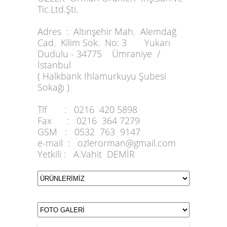
Tic.Ltd.Şti.
Adres :
Altınşehir Mah. Alemdağ
Cad. Kilim Sok. No: 3 Yukarı
Dudulu - 34775 Ümraniye /
İstanbul
( Halkbank Ihlamurkuyu Şubesi
Sokağı )
Tlf :
0216 420 5898
Fax :
0216 364 7279
GSM :
0532 763 9147
e-mail :
ozlerorman@gmail.com
Yetkili :
A.Vahit DEMİR