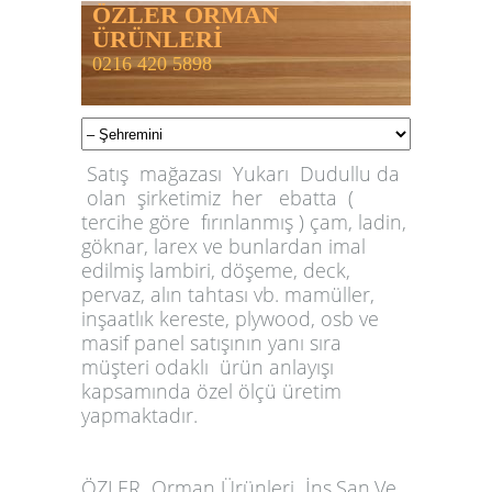
ÖZLER ORMAN
ÜRÜNLERİ
0216 420 5898
Satış mağazası Yukarı Dudullu da
olan şirketimiz her ebatta (
tercihe göre fırınlanmış ) çam, ladin,
göknar, larex ve bunlardan imal
edilmiş lambiri, döşeme, deck,
pervaz, alın tahtası vb. mamüller,
inşaatlık kereste, plywood, osb ve
masif panel satışının yanı sıra
müşteri odaklı ürün anlayışı
kapsamında özel ölçü üretim
yapmaktadır.
ÖZLER
Orman Ürünleri İnş.San.Ve