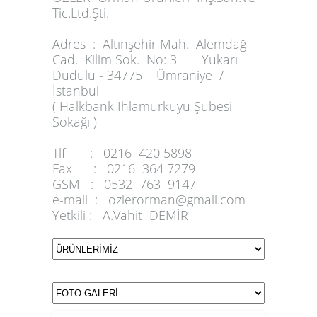
Tic.Ltd.Şti.
Adres :
Altınşehir Mah. Alemdağ
Cad. Kilim Sok. No: 3 Yukarı
Dudulu - 34775 Ümraniye /
İstanbul
( Halkbank Ihlamurkuyu Şubesi
Sokağı )
Tlf :
0216 420 5898
Fax :
0216 364 7279
GSM :
0532 763 9147
e-mail :
ozlerorman@gmail.com
Yetkili :
A.Vahit DEMİR