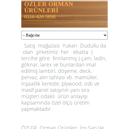
ÖZLER ORMAN
ÜRÜNLERİ
0216 420 5898
Satış mağazası Yukarı Dudullu da
olan şirketimiz her ebatta (
tercihe göre fırınlanmış ) çam, ladin,
göknar, larex ve bunlardan imal
edilmiş lambiri, döşeme, deck,
pervaz, alın tahtası vb. mamüller,
inşaatlık kereste, plywood, osb ve
masif panel satışının yanı sıra
müşteri odaklı ürün anlayışı
kapsamında özel ölçü üretim
yapmaktadır.
ÖZLER
Orman Ürünleri İnş.San.Ve