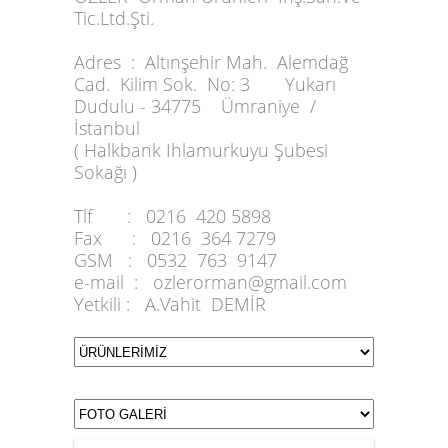
Tic.Ltd.Şti.
Adres :
Altınşehir Mah. Alemdağ
Cad. Kilim Sok. No: 3 Yukarı
Dudulu - 34775 Ümraniye /
İstanbul
( Halkbank Ihlamurkuyu Şubesi
Sokağı )
Tlf :
0216 420 5898
Fax :
0216 364 7279
GSM :
0532 763 9147
e-mail :
ozlerorman@gmail.com
Yetkili :
A.Vahit DEMİR