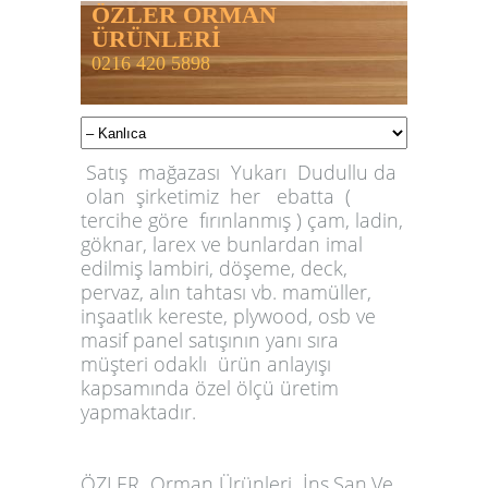
ÖZLER ORMAN
ÜRÜNLERİ
0216 420 5898
Satış mağazası Yukarı Dudullu da
olan şirketimiz her ebatta (
tercihe göre fırınlanmış ) çam, ladin,
göknar, larex ve bunlardan imal
edilmiş lambiri, döşeme, deck,
pervaz, alın tahtası vb. mamüller,
inşaatlık kereste, plywood, osb ve
masif panel satışının yanı sıra
müşteri odaklı ürün anlayışı
kapsamında özel ölçü üretim
yapmaktadır.
ÖZLER
Orman Ürünleri İnş.San.Ve