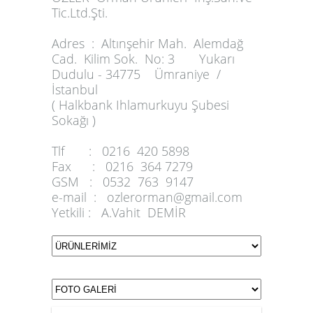
Tic.Ltd.Şti.
Adres :
Altınşehir Mah. Alemdağ
Cad. Kilim Sok. No: 3 Yukarı
Dudulu - 34775 Ümraniye /
İstanbul
( Halkbank Ihlamurkuyu Şubesi
Sokağı )
Tlf :
0216 420 5898
Fax :
0216 364 7279
GSM :
0532 763 9147
e-mail :
ozlerorman@gmail.com
Yetkili :
A.Vahit DEMİR