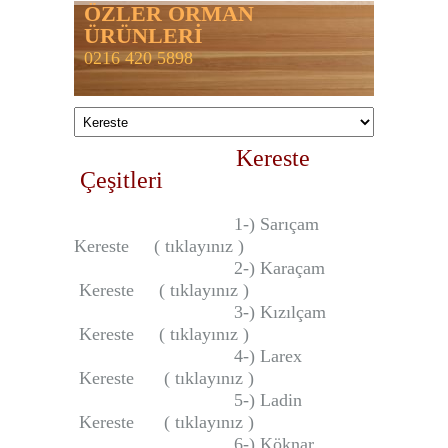
ÖZLER ORMAN
ÜRÜNLERİ
0216 420 5898
Kereste
Çeşitleri
1-) Sarıçam
Kereste ( tıklayınız )
2-) Karaçam
Kereste ( tıklayınız )
3-) Kızılçam
Kereste ( tıklayınız )
4-) Larex
Kereste ( tıklayınız )
5-) Ladin
Kereste ( tıklayınız )
6-) Köknar