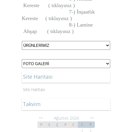
Kereste ( tıklayınız )
7-) İnşaatlık
Kereste ( tıklayınız )
8-) Lamine
Ahşap ( tıklayınız )
Site Haritası
Site Haritası
Takvim
Ağustos 2026
<<
>>
P
S
Ç
P
C
C
P
1
2