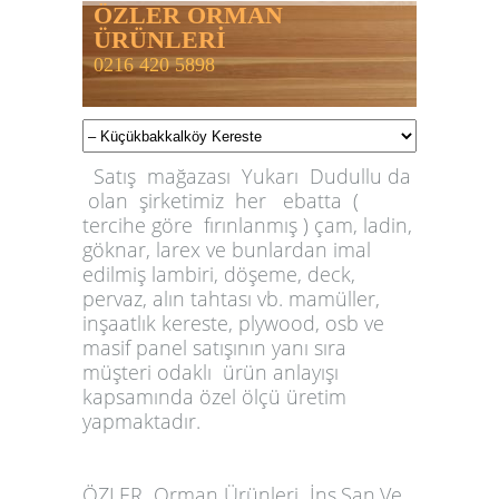
ÖZLER ORMAN
ÜRÜNLERİ
0216 420 5898
Satış mağazası Yukarı Dudullu da
olan şirketimiz her ebatta (
tercihe göre fırınlanmış ) çam, ladin,
göknar, larex ve bunlardan imal
edilmiş lambiri, döşeme, deck,
pervaz, alın tahtası vb. mamüller,
inşaatlık kereste, plywood, osb ve
masif panel satışının yanı sıra
müşteri odaklı ürün anlayışı
kapsamında özel ölçü üretim
yapmaktadır.
ÖZLER
Orman Ürünleri İnş.San.Ve