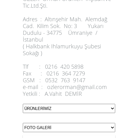
Tic.Ltd.Şti.
Adres :
Altınşehir Mah. Alemdağ
Cad. Kilim Sok. No: 3 Yukarı
Dudulu - 34775 Ümraniye /
İstanbul
( Halkbank Ihlamurkuyu Şubesi
Sokağı )
Tlf :
0216 420 5898
Fax :
0216 364 7279
GSM :
0532 763 9147
e-mail :
ozlerorman@gmail.com
Yetkili :
A.Vahit DEMİR