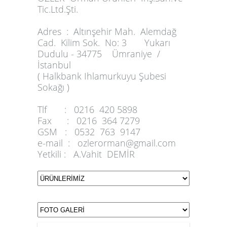
Tic.Ltd.Şti.
Adres :
Altınşehir Mah. Alemdağ
Cad. Kilim Sok. No: 3 Yukarı
Dudulu - 34775 Ümraniye /
İstanbul
( Halkbank Ihlamurkuyu Şubesi
Sokağı )
Tlf :
0216 420 5898
Fax :
0216 364 7279
GSM :
0532 763 9147
e-mail :
ozlerorman@gmail.com
Yetkili :
A.Vahit DEMİR