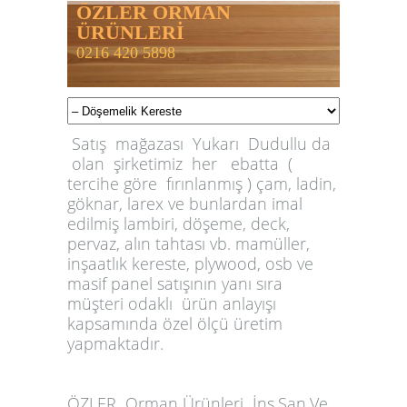
ÖZLER ORMAN
ÜRÜNLERİ
0216 420 5898
Satış mağazası Yukarı Dudullu da
olan şirketimiz her ebatta (
tercihe göre fırınlanmış ) çam, ladin,
göknar, larex ve bunlardan imal
edilmiş lambiri, döşeme, deck,
pervaz, alın tahtası vb. mamüller,
inşaatlık kereste, plywood, osb ve
masif panel satışının yanı sıra
müşteri odaklı ürün anlayışı
kapsamında özel ölçü üretim
yapmaktadır.
ÖZLER
Orman Ürünleri İnş.San.Ve