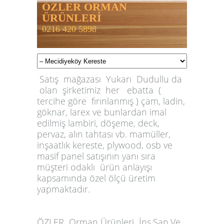
ÖZLER ORMAN
ÜRÜNLERİ
0216 420 5898
Satış mağazası Yukarı Dudullu da
olan şirketimiz her ebatta (
tercihe göre fırınlanmış ) çam, ladin,
göknar, larex ve bunlardan imal
edilmiş lambiri, döşeme, deck,
pervaz, alın tahtası vb. mamüller,
inşaatlık kereste, plywood, osb ve
masif panel satışının yanı sıra
müşteri odaklı ürün anlayışı
kapsamında özel ölçü üretim
yapmaktadır.
ÖZLER
Orman Ürünleri İnş.San.Ve