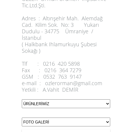
Tic.Ltd.Şti.
Adres :
Altınşehir Mah. Alemdağ
Cad. Kilim Sok. No: 3 Yukarı
Dudulu - 34775 Ümraniye /
İstanbul
( Halkbank Ihlamurkuyu Şubesi
Sokağı )
Tlf :
0216 420 5898
Fax :
0216 364 7279
GSM :
0532 763 9147
e-mail :
ozlerorman@gmail.com
Yetkili :
A.Vahit DEMİR