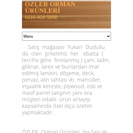
ÖZLER ORMAN
ÜRÜNLERİ
0216 420 5898
Satış mağazası Yukarı Dudullu
da olan şirketimiz her ebatta (
tercihe göre fırınlanmış ) çam, ladin,
göknar, larex ve bunlardan imal
edilmiş lambiri, döşeme, deck,
pervaz, alın tahtası vb. mamüller,
inşaatlık kereste, plywood, osb ve
masif panel satışının yanı sıra
müşteri odaklı ürün anlayışı
kapsamında özel ölçü üretim
yapmaktadır.
ÖZLER
Orman Ürünleri İnş.San.Ve