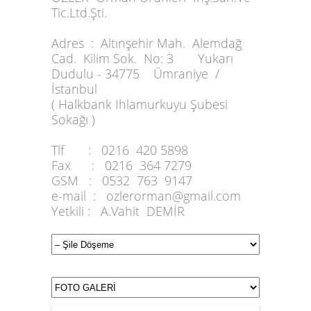
Tic.Ltd.Şti.
Adres :
Altınşehir Mah. Alemdağ
Cad. Kilim Sok. No: 3 Yukarı
Dudulu - 34775 Ümraniye /
İstanbul
( Halkbank Ihlamurkuyu Şubesi
Sokağı )
Tlf :
0216 420 5898
Fax :
0216 364 7279
GSM :
0532 763 9147
e-mail :
ozlerorman@gmail.com
Yetkili :
A.Vahit DEMİR