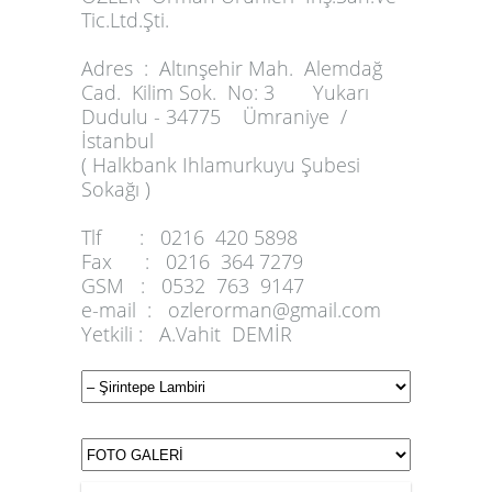
Tic.Ltd.Şti.
Adres :
Altınşehir Mah. Alemdağ
Cad. Kilim Sok. No: 3 Yukarı
Dudulu - 34775 Ümraniye /
İstanbul
( Halkbank Ihlamurkuyu Şubesi
Sokağı )
Tlf :
0216 420 5898
Fax :
0216 364 7279
GSM :
0532 763 9147
e-mail :
ozlerorman@gmail.com
Yetkili :
A.Vahit DEMİR