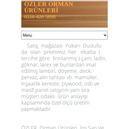
ÖZLER ORMAN
ÜRÜNLERİ
0216 420 5898
Satış mağazası Yukarı Dudullu
da olan şirketimiz her ebatta (
tercihe göre fırınlanmış ) çam, ladin,
göknar, larex ve bunlardan imal
edilmiş lambiri, döşeme, deck,
pervaz, alın tahtası vb. mamüller,
inşaatlık kereste, plywood, osb ve
masif panel satışının yanı sıra
müşteri odaklı ürün anlayışı
kapsamında özel ölçü üretim
yapmaktadır.
ÖZLER
Orman Ürünleri İnş.San.Ve