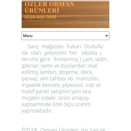
ÖZLER ORMAN
ÜRÜNLERİ
0216 420 5898
Satış mağazası Yukarı Dudullu
da olan şirketimiz her ebatta (
tercihe göre fırınlanmış ) çam, ladin,
göknar, larex ve bunlardan imal
edilmiş lambiri, döşeme, deck,
pervaz, alın tahtası vb. mamüller,
inşaatlık kereste, plywood, osb ve
masif panel satışının yanı sıra
müşteri odaklı ürün anlayışı
kapsamında özel ölçü üretim
yapmaktadır.
ÖZLER
Orman Ürünleri İnş.San.Ve