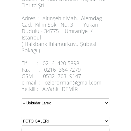
Tic.Ltd.Şti.
Adres :
Altınşehir Mah. Alemdağ
Cad. Kilim Sok. No: 3 Yukarı
Dudulu - 34775 Ümraniye /
İstanbul
( Halkbank Ihlamurkuyu Şubesi
Sokağı )
Tlf :
0216 420 5898
Fax :
0216 364 7279
GSM :
0532 763 9147
e-mail :
ozlerorman@gmail.com
Yetkili :
A.Vahit DEMİR