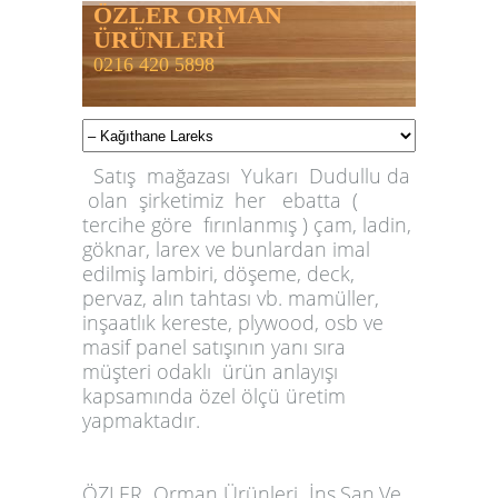
ÖZLER ORMAN
ÜRÜNLERİ
0216 420 5898
Satış mağazası Yukarı Dudullu da
olan şirketimiz her ebatta (
tercihe göre fırınlanmış ) çam, ladin,
göknar, larex ve bunlardan imal
edilmiş lambiri, döşeme, deck,
pervaz, alın tahtası vb. mamüller,
inşaatlık kereste, plywood, osb ve
masif panel satışının yanı sıra
müşteri odaklı ürün anlayışı
kapsamında özel ölçü üretim
yapmaktadır.
ÖZLER
Orman Ürünleri İnş.San.Ve