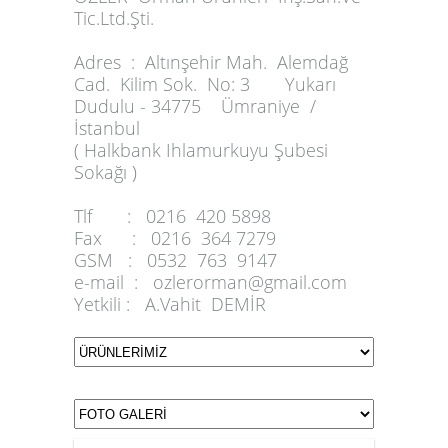
Tic.Ltd.Şti.
Adres :
Altınşehir Mah. Alemdağ
Cad. Kilim Sok. No: 3 Yukarı
Dudulu - 34775 Ümraniye /
İstanbul
( Halkbank Ihlamurkuyu Şubesi
Sokağı )
Tlf :
0216 420 5898
Fax :
0216 364 7279
GSM :
0532 763 9147
e-mail :
ozlerorman@gmail.com
Yetkili :
A.Vahit DEMİR