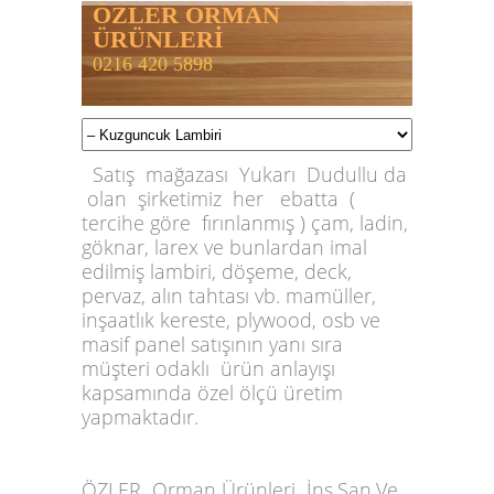
ÖZLER ORMAN
ÜRÜNLERİ
0216 420 5898
Satış mağazası Yukarı Dudullu da
olan şirketimiz her ebatta (
tercihe göre fırınlanmış ) çam, ladin,
göknar, larex ve bunlardan imal
edilmiş lambiri, döşeme, deck,
pervaz, alın tahtası vb. mamüller,
inşaatlık kereste, plywood, osb ve
masif panel satışının yanı sıra
müşteri odaklı ürün anlayışı
kapsamında özel ölçü üretim
yapmaktadır.
ÖZLER
Orman Ürünleri İnş.San.Ve