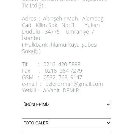
Tic.Ltd.Şti.
Adres :
Altınşehir Mah. Alemdağ
Cad. Kilim Sok. No: 3 Yukarı
Dudulu - 34775 Ümraniye /
İstanbul
( Halkbank Ihlamurkuyu Şubesi
Sokağı )
Tlf :
0216 420 5898
Fax :
0216 364 7279
GSM :
0532 763 9147
e-mail :
ozlerorman@gmail.com
Yetkili :
A.Vahit DEMİR