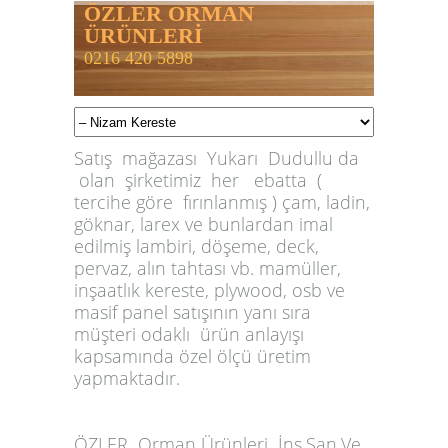
ÖZLER ORMAN
ÜRÜNLERİ
0216 420 5898
Satış mağazası Yukarı Dudullu da
olan şirketimiz her ebatta (
tercihe göre fırınlanmış ) çam, ladin,
göknar, larex ve bunlardan imal
edilmiş lambiri, döşeme, deck,
pervaz, alın tahtası vb. mamüller,
inşaatlık kereste, plywood, osb ve
masif panel satışının yanı sıra
müşteri odaklı ürün anlayışı
kapsamında özel ölçü üretim
yapmaktadır.
ÖZLER
Orman Ürünleri İnş.San.Ve