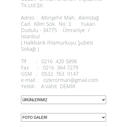
Tic.Ltd.Şti.
Adres :
Altınşehir Mah. Alemdağ
Cad. Kilim Sok. No: 3 Yukarı
Dudulu - 34775 Ümraniye /
İstanbul
( Halkbank Ihlamurkuyu Şubesi
Sokağı )
Tlf :
0216 420 5898
Fax :
0216 364 7279
GSM :
0532 763 9147
e-mail :
ozlerorman@gmail.com
Yetkili :
A.Vahit DEMİR