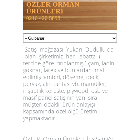
ÖZLER ORMAN
ÜRÜNLERİ
0216 420 5898
Satış mağazası Yukarı Dudullu da
olan şirketimiz her ebatta (
tercihe göre fırınlanmış ) çam, ladin,
göknar, larex ve bunlardan imal
edilmiş lambiri, döşeme, deck,
pervaz, alın tahtası vb. mamüller,
inşaatlık kereste, plywood, osb ve
masif panel satışının yanı sıra
müşteri odaklı ürün anlayışı
kapsamında özel ölçü üretim
yapmaktadır.
ÖZLER
Orman Ürünleri İnş.San.Ve