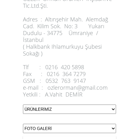
Tic.Ltd.Şti.
Adres :
Altınşehir Mah. Alemdağ
Cad. Kilim Sok. No: 3 Yukarı
Dudulu - 34775 Ümraniye /
İstanbul
( Halkbank Ihlamurkuyu Şubesi
Sokağı )
Tlf :
0216 420 5898
Fax :
0216 364 7279
GSM :
0532 763 9147
e-mail :
ozlerorman@gmail.com
Yetkili :
A.Vahit DEMİR