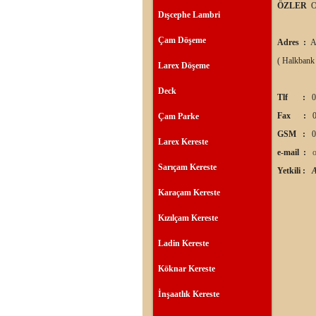
ÖZLER
O
Dışcephe Lambri
Çam Döşeme
Adres :
A
( Halkbank
Larex Döşeme
Deck
Tlf :
0
Fax :
0
Çam Parke
GSM :
0
Larex Kereste
e-mail :
Sarıçam Kereste
Yetkili :
Karaçam Kereste
Kızılçam Kereste
Ladin Kereste
Köknar Kereste
İnşaatlık Kereste