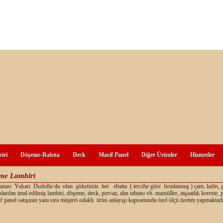
iri
Döşeme-Rabıta
Deck
Masif Panel
Diğer Ürünler
Hizmetler
şme Lambiri
ası Yukarı Dudullu da olan şirketimiz her ebatta ( tercihe göre fırınlanmış ) çam, ladin, 
nlardan imal edilmiş lambiri, döşeme, deck, pervaz, alın tahtası vb. mamüller, inşaatlık kereste,
f panel satışının yanı sıra müşteri odaklı ürün anlayışı kapsamında özel ölçü üretim yapmaktadı