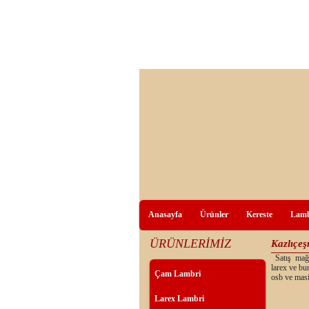
Anasayfa
Ürünler
Kereste
Lamb
ÜRÜNLERİMİZ
Kazlıçe
Satış mağaz
larex ve bu
Çam Lambri
osb ve masi
Larex Lambri