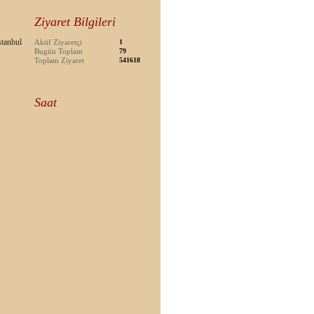
Ziyaret Bilgileri
tanbul
Aktif Ziyaretçi
1
Bugün Toplam
79
Toplam Ziyaret
541618
Saat