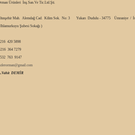
rman Ürünleri İnş.San.Ve Tic.Ltd.Şti.
ltınşehir Mah. Alemdağ Cad. Kilim Sok. No: 3 Yukarı Dudulu - 34775 Ümraniye / İs
 Ihlamurkuyu Şubesi Sokağı )
216 420 5898
216 364 7279
532 763 9147
ozlerorman@gmail.com
A.Vahit DEMİR