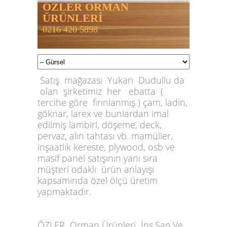
ÖZLER ORMAN
ÜRÜNLERİ
0216 420 5898
Satış mağazası Yukarı Dudullu da
olan şirketimiz her ebatta (
tercihe göre fırınlanmış ) çam, ladin,
göknar, larex ve bunlardan imal
edilmiş lambiri, döşeme, deck,
pervaz, alın tahtası vb. mamüller,
inşaatlık kereste, plywood, osb ve
masif panel satışının yanı sıra
müşteri odaklı ürün anlayışı
kapsamında özel ölçü üretim
yapmaktadır.
ÖZLER
Orman Ürünleri İnş.San.Ve