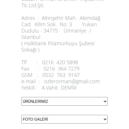
Tic.Ltd.Şti.
Adres :
Altınşehir Mah. Alemdağ
Cad. Kilim Sok. No: 3 Yukarı
Dudulu - 34775 Ümraniye /
İstanbul
( Halkbank Ihlamurkuyu Şubesi
Sokağı )
Tlf :
0216 420 5898
Fax :
0216 364 7279
GSM :
0532 763 9147
e-mail :
ozlerorman@gmail.com
Yetkili :
A.Vahit DEMİR