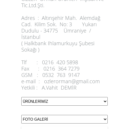
Tic.Ltd.Şti.
Adres :
Altınşehir Mah. Alemdağ
Cad. Kilim Sok. No: 3 Yukarı
Dudulu - 34775 Ümraniye /
İstanbul
( Halkbank Ihlamurkuyu Şubesi
Sokağı )
Tlf :
0216 420 5898
Fax :
0216 364 7279
GSM :
0532 763 9147
e-mail :
ozlerorman@gmail.com
Yetkili :
A.Vahit DEMİR