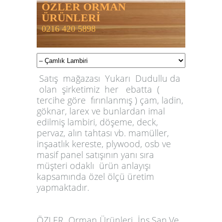
ÖZLER ORMAN
ÜRÜNLERİ
0216 420 5898
Satış mağazası Yukarı Dudullu da
olan şirketimiz her ebatta (
tercihe göre fırınlanmış ) çam, ladin,
göknar, larex ve bunlardan imal
edilmiş lambiri, döşeme, deck,
pervaz, alın tahtası vb. mamüller,
inşaatlık kereste, plywood, osb ve
masif panel satışının yanı sıra
müşteri odaklı ürün anlayışı
kapsamında özel ölçü üretim
yapmaktadır.
ÖZLER
Orman Ürünleri İnş.San.Ve