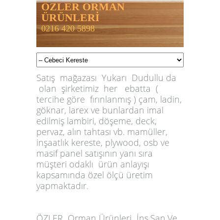
ÖZLER ORMAN
ÜRÜNLERİ
0216 420 5898
Satış mağazası Yukarı Dudullu da
olan şirketimiz her ebatta (
tercihe göre fırınlanmış ) çam, ladin,
göknar, larex ve bunlardan imal
edilmiş lambiri, döşeme, deck,
pervaz, alın tahtası vb. mamüller,
inşaatlık kereste, plywood, osb ve
masif panel satışının yanı sıra
müşteri odaklı ürün anlayışı
kapsamında özel ölçü üretim
yapmaktadır.
ÖZLER
Orman Ürünleri İnş.San.Ve