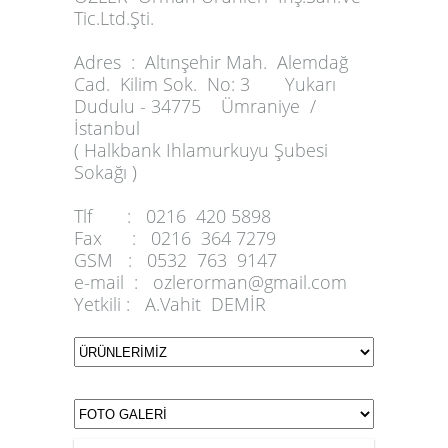
Tic.Ltd.Şti.
Adres :
Altınşehir Mah. Alemdağ
Cad. Kilim Sok. No: 3 Yukarı
Dudulu - 34775 Ümraniye /
İstanbul
( Halkbank Ihlamurkuyu Şubesi
Sokağı )
Tlf :
0216 420 5898
Fax :
0216 364 7279
GSM :
0532 763 9147
e-mail :
ozlerorman@gmail.com
Yetkili :
A.Vahit DEMİR