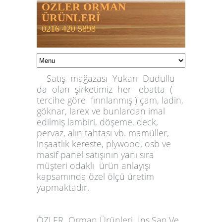
ÖZLER ORMAN
ÜRÜNLERİ
0216 420 5898
Satış mağazası Yukarı Dudullu
da olan şirketimiz her ebatta (
tercihe göre fırınlanmış ) çam, ladin,
göknar, larex ve bunlardan imal
edilmiş lambiri, döşeme, deck,
pervaz, alın tahtası vb. mamüller,
inşaatlık kereste, plywood, osb ve
masif panel satışının yanı sıra
müşteri odaklı ürün anlayışı
kapsamında özel ölçü üretim
yapmaktadır.
ÖZLER
Orman Ürünleri İnş.San.Ve