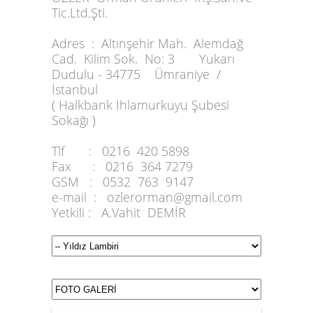
Tic.Ltd.Şti.
Adres :
Altınşehir Mah. Alemdağ
Cad. Kilim Sok. No: 3 Yukarı
Dudulu - 34775 Ümraniye /
İstanbul
( Halkbank Ihlamurkuyu Şubesi
Sokağı )
Tlf :
0216 420 5898
Fax :
0216 364 7279
GSM :
0532 763 9147
e-mail :
ozlerorman@gmail.com
Yetkili :
A.Vahit DEMİR