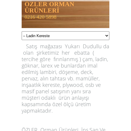
ÖZLER ORMAN
ÜRÜNLERİ
0216 420 5898
Satış mağazası Yukarı Dudullu da
olan şirketimiz her ebatta (
tercihe göre fırınlanmış ) çam, ladin,
göknar, larex ve bunlardan imal
edilmiş lambiri, döşeme, deck,
pervaz, alın tahtası vb. mamüller,
inşaatlık kereste, plywood, osb ve
masif panel satışının yanı sıra
müşteri odaklı ürün anlayışı
kapsamında özel ölçü üretim
yapmaktadır.
ÖZLER
Orman Ürünleri İnş.San.Ve