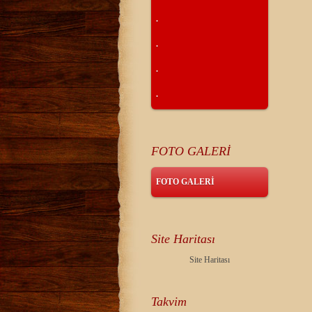
.
.
.
.
FOTO GALERİ
FOTO GALERİ
Site Haritası
Site Haritası
Takvim