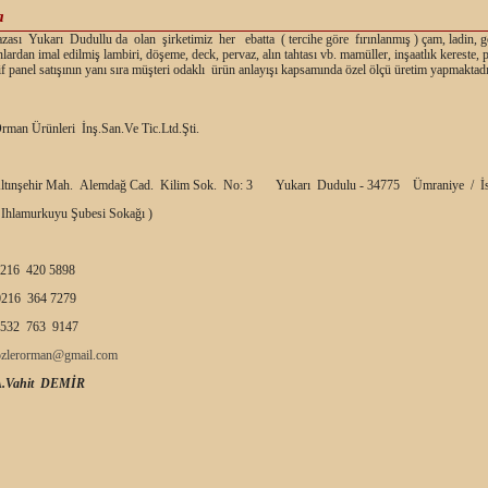
a
ası Yukarı Dudullu da olan şirketimiz her ebatta ( tercihe göre fırınlanmış ) çam, ladin, g
nlardan imal edilmiş lambiri, döşeme, deck, pervaz, alın tahtası vb. mamüller, inşaatlık kereste,
f panel satışının yanı sıra müşteri odaklı ürün anlayışı kapsamında özel ölçü üretim yapmaktadı
rman Ürünleri İnş.San.Ve Tic.Ltd.Şti.
ltınşehir Mah. Alemdağ Cad. Kilim Sok. No: 3 Yukarı Dudulu - 34775 Ümraniye / İs
 Ihlamurkuyu Şubesi Sokağı )
216 420 5898
216 364 7279
532 763 9147
ozlerorman@gmail.com
A.Vahit DEMİR