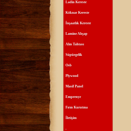
Ladin Kereste
Köknar Kereste
İnşaatlık Kereste
Lamine Ahşap
Alın Tahtası
Süpürgelik
Osb
Plywood
Masif Panel
Emprenye
Fırın Kurutma
İletişim
.