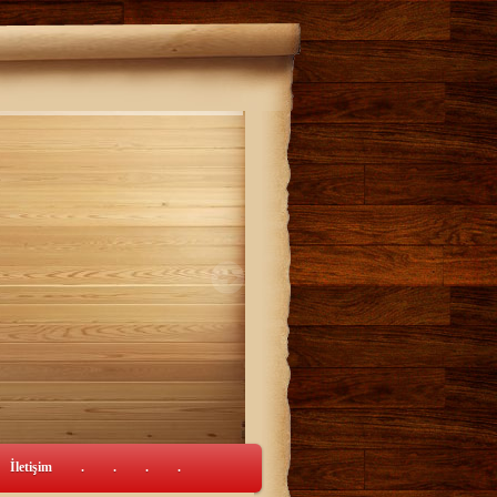
İletişim
.
.
.
.