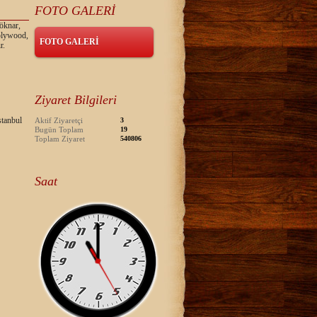
FOTO GALERİ
öknar,
 plywood,
FOTO GALERİ
r.
Ziyaret Bilgileri
tanbul
Aktif Ziyaretçi
3
Bugün Toplam
19
Toplam Ziyaret
540806
Saat