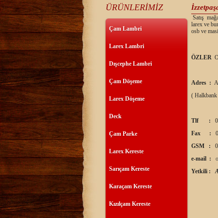
ÜRÜNLERİMİZ
İzzetpaş
Satış mağaz
larex ve bu
Çam Lambri
osb ve masi
Larex Lambri
ÖZLER
O
Dışcephe Lambri
Çam Döşeme
Adres :
A
( Halkbank
Larex Döşeme
Deck
Tlf :
0
Fax :
0
Çam Parke
GSM :
0
Larex Kereste
e-mail :
Sarıçam Kereste
Yetkili :
Karaçam Kereste
Kızılçam Kereste