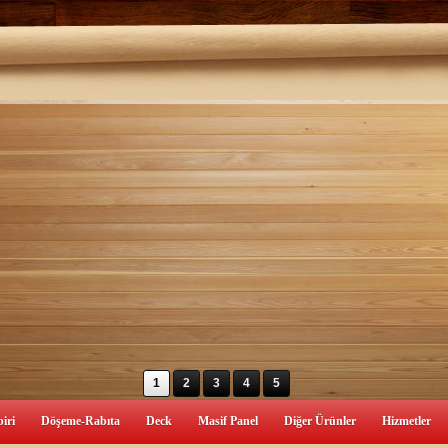
1
2
3
4
5
iri
Döşeme-Rabıta
Deck
Masif Panel
Diğer Ürünler
Hizmetler