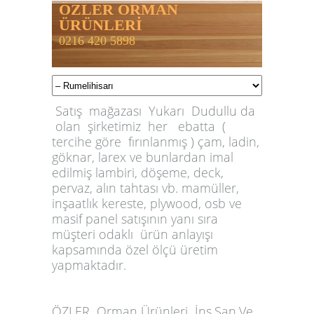
ÖZLER ORMAN
ÜRÜNLERİ
0216 420 5898
Satış mağazası Yukarı Dudullu da
olan şirketimiz her ebatta (
tercihe göre fırınlanmış ) çam, ladin,
göknar, larex ve bunlardan imal
edilmiş lambiri, döşeme, deck,
pervaz, alın tahtası vb. mamüller,
inşaatlık kereste, plywood, osb ve
masif panel satışının yanı sıra
müşteri odaklı ürün anlayışı
kapsamında özel ölçü üretim
yapmaktadır.
ÖZLER
Orman Ürünleri İnş.San.Ve