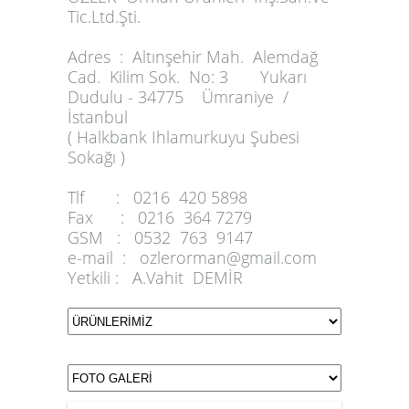
Tic.Ltd.Şti.
Adres :
Altınşehir Mah. Alemdağ
Cad. Kilim Sok. No: 3 Yukarı
Dudulu - 34775 Ümraniye /
İstanbul
( Halkbank Ihlamurkuyu Şubesi
Sokağı )
Tlf :
0216 420 5898
Fax :
0216 364 7279
GSM :
0532 763 9147
e-mail :
ozlerorman@gmail.com
Yetkili :
A.Vahit DEMİR