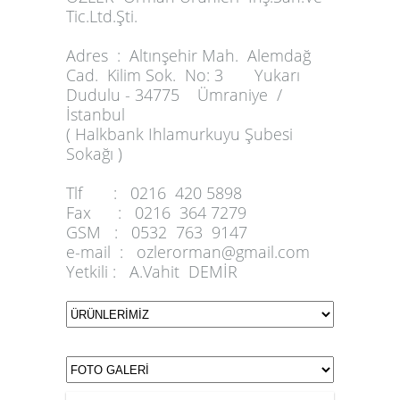
Tic.Ltd.Şti.
Adres :
Altınşehir Mah. Alemdağ
Cad. Kilim Sok. No: 3 Yukarı
Dudulu - 34775 Ümraniye /
İstanbul
( Halkbank Ihlamurkuyu Şubesi
Sokağı )
Tlf :
0216 420 5898
Fax :
0216 364 7279
GSM :
0532 763 9147
e-mail :
ozlerorman@gmail.com
Yetkili :
A.Vahit DEMİR