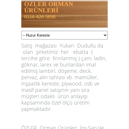
ÖZLER ORMAN
ÜRÜNLERİ
0216 420 5898
Satış mağazası Yukarı Dudullu da
olan şirketimiz her ebatta (
tercihe göre fırınlanmış ) çam, ladin,
göknar, larex ve bunlardan imal
edilmiş lambiri, döşeme, deck,
pervaz, alın tahtası vb. mamüller,
inşaatlık kereste, plywood, osb ve
masif panel satışının yanı sıra
müşteri odaklı ürün anlayışı
kapsamında özel ölçü üretim
yapmaktadır.
ÖZLER
Orman Ürünleri İnş.San.Ve