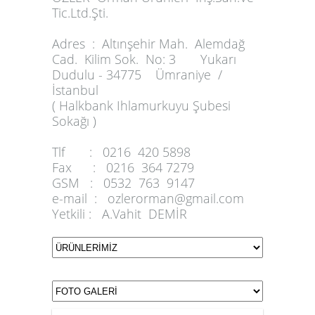
Tic.Ltd.Şti.
Adres :
Altınşehir Mah. Alemdağ
Cad. Kilim Sok. No: 3 Yukarı
Dudulu - 34775 Ümraniye /
İstanbul
( Halkbank Ihlamurkuyu Şubesi
Sokağı )
Tlf :
0216 420 5898
Fax :
0216 364 7279
GSM :
0532 763 9147
e-mail :
ozlerorman@gmail.com
Yetkili :
A.Vahit DEMİR