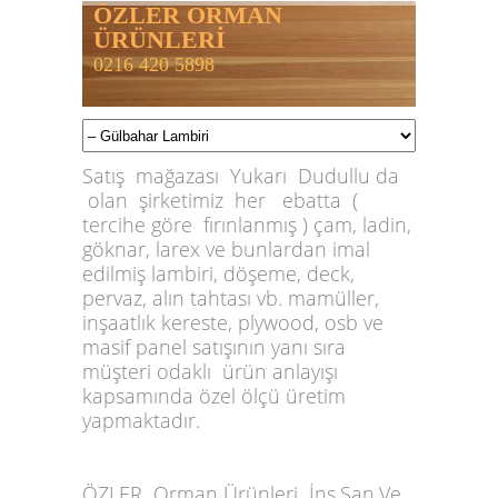
ÖZLER ORMAN
ÜRÜNLERİ
0216 420 5898
Satış mağazası Yukarı Dudullu da
olan şirketimiz her ebatta (
tercihe göre fırınlanmış ) çam, ladin,
göknar, larex ve bunlardan imal
edilmiş lambiri, döşeme, deck,
pervaz, alın tahtası vb. mamüller,
inşaatlık kereste, plywood, osb ve
masif panel satışının yanı sıra
müşteri odaklı ürün anlayışı
kapsamında özel ölçü üretim
yapmaktadır.
ÖZLER
Orman Ürünleri İnş.San.Ve