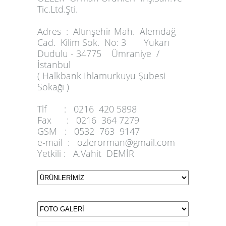
Tic.Ltd.Şti.
Adres :
Altınşehir Mah. Alemdağ
Cad. Kilim Sok. No: 3 Yukarı
Dudulu - 34775 Ümraniye /
İstanbul
( Halkbank Ihlamurkuyu Şubesi
Sokağı )
Tlf :
0216 420 5898
Fax :
0216 364 7279
GSM :
0532 763 9147
e-mail :
ozlerorman@gmail.com
Yetkili :
A.Vahit DEMİR