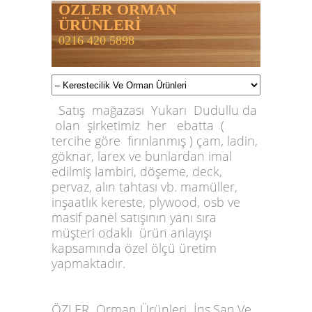
ÖZLER ORMAN
ÜRÜNLERİ
0216 420 5898
Satış mağazası Yukarı Dudullu da
olan şirketimiz her ebatta (
tercihe göre fırınlanmış ) çam, ladin,
göknar, larex ve bunlardan imal
edilmiş lambiri, döşeme, deck,
pervaz, alın tahtası vb. mamüller,
inşaatlık kereste, plywood, osb ve
masif panel satışının yanı sıra
müşteri odaklı ürün anlayışı
kapsamında özel ölçü üretim
yapmaktadır.
ÖZLER
Orman Ürünleri İnş.San.Ve