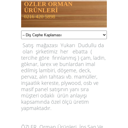
ÖZLER ORMAN
ÜRÜNLERİ
0216 420 5898
Satış mağazası Yukarı Dudullu da
olan şirketimiz her ebatta (
tercihe göre fırınlanmış ) çam, ladin,
göknar, larex ve bunlardan imal
edilmiş lambiri, döşeme, deck,
pervaz, alın tahtası vb. mamüller,
inşaatlık kereste, plywood, osb ve
masif panel satışının yanı sıra
müşteri odaklı ürün anlayışı
kapsamında özel ölçü üretim
yapmaktadır.
ÖZLER
Orman Ürünleri İnş.San.Ve