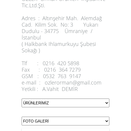
Tic.Ltd.Şti.
Adres :
Altınşehir Mah. Alemdağ
Cad. Kilim Sok. No: 3 Yukarı
Dudulu - 34775 Ümraniye /
İstanbul
( Halkbank Ihlamurkuyu Şubesi
Sokağı )
Tlf :
0216 420 5898
Fax :
0216 364 7279
GSM :
0532 763 9147
e-mail :
ozlerorman@gmail.com
Yetkili :
A.Vahit DEMİR