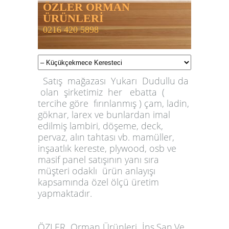
ÖZLER ORMAN
ÜRÜNLERİ
0216 420 5898
Satış mağazası Yukarı Dudullu da
olan şirketimiz her ebatta (
tercihe göre fırınlanmış ) çam, ladin,
göknar, larex ve bunlardan imal
edilmiş lambiri, döşeme, deck,
pervaz, alın tahtası vb. mamüller,
inşaatlık kereste, plywood, osb ve
masif panel satışının yanı sıra
müşteri odaklı ürün anlayışı
kapsamında özel ölçü üretim
yapmaktadır.
ÖZLER
Orman Ürünleri İnş.San.Ve