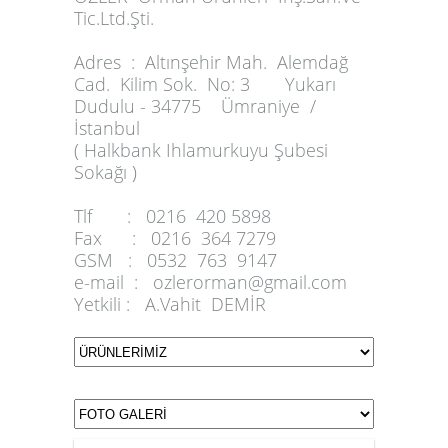
Tic.Ltd.Şti.
Adres :
Altınşehir Mah. Alemdağ
Cad. Kilim Sok. No: 3 Yukarı
Dudulu - 34775 Ümraniye /
İstanbul
( Halkbank Ihlamurkuyu Şubesi
Sokağı )
Tlf :
0216 420 5898
Fax :
0216 364 7279
GSM :
0532 763 9147
e-mail :
ozlerorman@gmail.com
Yetkili :
A.Vahit DEMİR