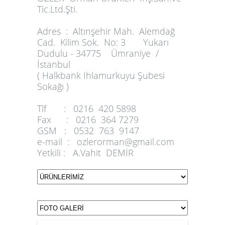
Tic.Ltd.Şti.
Adres :
Altınşehir Mah. Alemdağ
Cad. Kilim Sok. No: 3 Yukarı
Dudulu - 34775 Ümraniye /
İstanbul
( Halkbank Ihlamurkuyu Şubesi
Sokağı )
Tlf :
0216 420 5898
Fax :
0216 364 7279
GSM :
0532 763 9147
e-mail :
ozlerorman@gmail.com
Yetkili :
A.Vahit DEMİR