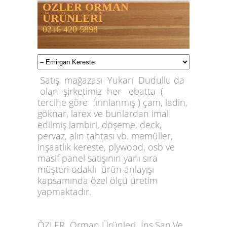
ÖZLER ORMAN
ÜRÜNLERİ
0216 420 5898
Satış mağazası Yukarı Dudullu da
olan şirketimiz her ebatta (
tercihe göre fırınlanmış ) çam, ladin,
göknar, larex ve bunlardan imal
edilmiş lambiri, döşeme, deck,
pervaz, alın tahtası vb. mamüller,
inşaatlık kereste, plywood, osb ve
masif panel satışının yanı sıra
müşteri odaklı ürün anlayışı
kapsamında özel ölçü üretim
yapmaktadır.
ÖZLER
Orman Ürünleri İnş.San.Ve