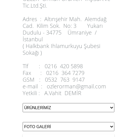
Tic.Ltd.Şti.
Adres :
Altınşehir Mah. Alemdağ
Cad. Kilim Sok. No: 3 Yukarı
Dudulu - 34775 Ümraniye /
İstanbul
( Halkbank Ihlamurkuyu Şubesi
Sokağı )
Tlf :
0216 420 5898
Fax :
0216 364 7279
GSM :
0532 763 9147
e-mail :
ozlerorman@gmail.com
Yetkili :
A.Vahit DEMİR