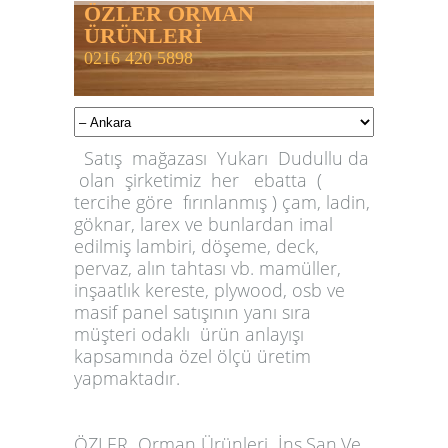
ÖZLER ORMAN
ÜRÜNLERİ
0216 420 5898
Satış mağazası Yukarı Dudullu da
olan şirketimiz her ebatta (
tercihe göre fırınlanmış ) çam, ladin,
göknar, larex ve bunlardan imal
edilmiş lambiri, döşeme, deck,
pervaz, alın tahtası vb. mamüller,
inşaatlık kereste, plywood, osb ve
masif panel satışının yanı sıra
müşteri odaklı ürün anlayışı
kapsamında özel ölçü üretim
yapmaktadır.
ÖZLER
Orman Ürünleri İnş.San.Ve