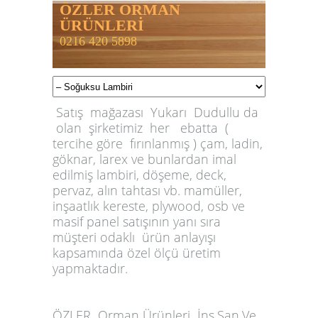
ÖZLER ORMAN
ÜRÜNLERİ
0216 420 5898
Satış mağazası Yukarı Dudullu da
olan şirketimiz her ebatta (
tercihe göre fırınlanmış ) çam, ladin,
göknar, larex ve bunlardan imal
edilmiş lambiri, döşeme, deck,
pervaz, alın tahtası vb. mamüller,
inşaatlık kereste, plywood, osb ve
masif panel satışının yanı sıra
müşteri odaklı ürün anlayışı
kapsamında özel ölçü üretim
yapmaktadır.
ÖZLER
Orman Ürünleri İnş.San.Ve