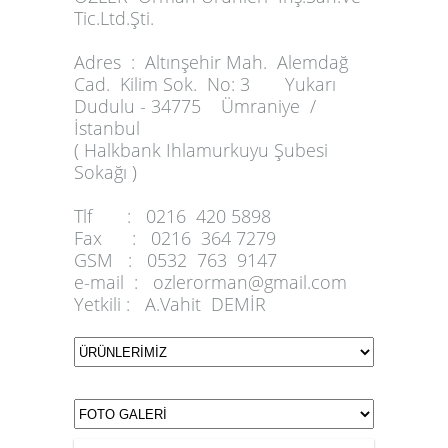
Tic.Ltd.Şti.
Adres :
Altınşehir Mah. Alemdağ
Cad. Kilim Sok. No: 3 Yukarı
Dudulu - 34775 Ümraniye /
İstanbul
( Halkbank Ihlamurkuyu Şubesi
Sokağı )
Tlf :
0216 420 5898
Fax :
0216 364 7279
GSM :
0532 763 9147
e-mail :
ozlerorman@gmail.com
Yetkili :
A.Vahit DEMİR