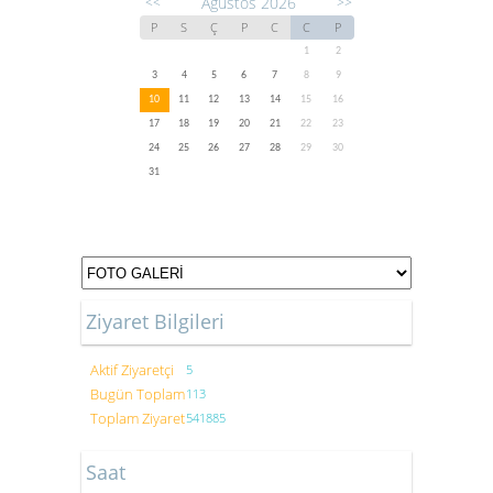
Ağustos 2026
<<
>>
P
S
Ç
P
C
C
P
1
2
3
4
5
6
7
8
9
10
11
12
13
14
15
16
17
18
19
20
21
22
23
24
25
26
27
28
29
30
31
Ziyaret Bilgileri
Aktif Ziyaretçi
5
Bugün Toplam
113
Toplam Ziyaret
541885
Saat