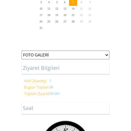
3
4
5
6
7
8
9
10
11
12
13
14
15
16
17
18
19
20
21
22
23
24
25
26
27
28
29
30
31
Ziyaret Bilgileri
Aktif Ziyaretçi
2
Bugün Toplam
36
Toplam Ziyaret
541261
Saat