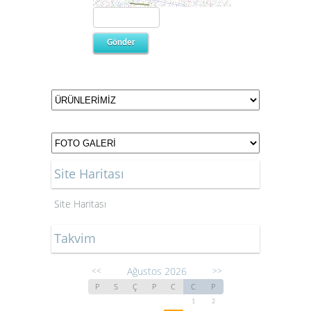
Site Haritası
Site Haritası
Takvim
Ağustos 2026
<<
>>
P
S
Ç
P
C
C
P
1
2