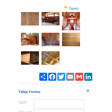
Sipariş
Paylaş
Facebook
Twitter
Email
Gmail
LinkedIn
Talep Formu
İsim