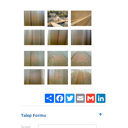
Paylaş
Facebook
Twitter
Email
Gmail
LinkedIn
Talep Formu
İsim