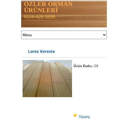
ÖZLER ORMAN
ÜRÜNLERİ
0216 420 5898
Larex Kereste
Ürün Kodu :
08
Sipariş