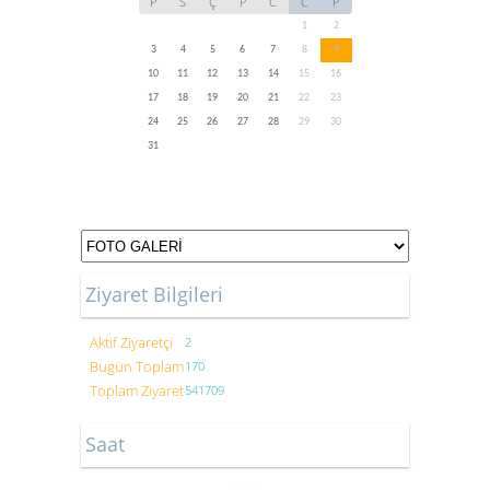
P
S
Ç
P
C
C
P
1
2
3
4
5
6
7
8
9
10
11
12
13
14
15
16
17
18
19
20
21
22
23
24
25
26
27
28
29
30
31
Ziyaret Bilgileri
Aktif Ziyaretçi
2
Bugün Toplam
170
Toplam Ziyaret
541709
Saat