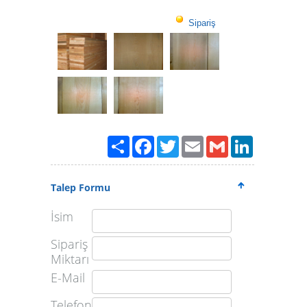
Sipariş
Paylaş
Facebook
Twitter
Email
Gmail
LinkedIn
Talep Formu
İsim
Sipariş
Miktarı
E-Mail
Telefon