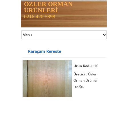
ÖZLER ORMAN
ÜRÜNLERİ
0216 420 5898
Karaçam Kereste
Ürün Kodu :
10
Üretici :
Özler
Orman Ürünleri
Ltd.Şti.