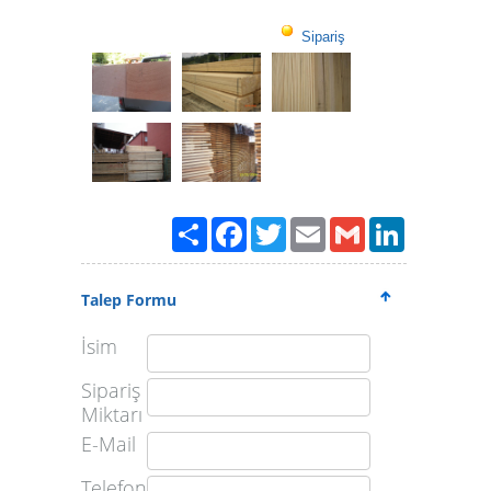
Sipariş
Paylaş
Facebook
Twitter
Email
Gmail
LinkedIn
Talep Formu
İsim
Sipariş
Miktarı
E-Mail
Telefon