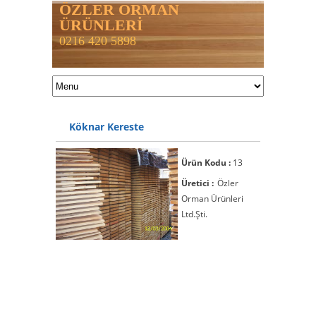
ÖZLER ORMAN
ÜRÜNLERİ
0216 420 5898
Köknar Kereste
Ürün Kodu :
13
Üretici :
Özler
Orman Ürünleri
Ltd.Şti.