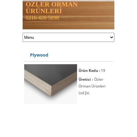
ÖZLER ORMAN
ÜRÜNLERİ
0216 420 5898
Plywood
Ürün Kodu :
19
Üretici :
Özler
Orman Ürünleri
Ltd.Şti.