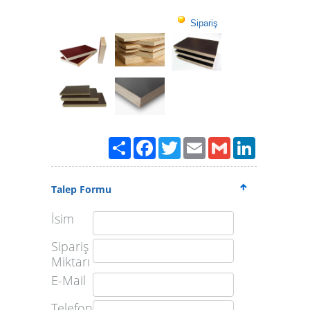
Sipariş
Paylaş
Facebook
Twitter
Email
Gmail
LinkedIn
Talep Formu
İsim
Sipariş
Miktarı
E-Mail
Telefon