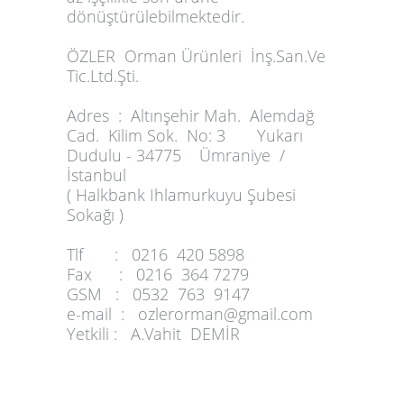
dönüştürülebilmektedir.
ÖZLER
Orman Ürünleri İnş.San.Ve
Tic.Ltd.Şti.
Adres :
Altınşehir Mah. Alemdağ
Cad. Kilim Sok. No: 3 Yukarı
Dudulu - 34775
Ümraniye /
İstanbul
( Halkbank Ihlamurkuyu Şubesi
Sokağı )
Tlf :
0216 420 5898
Fax :
0216 364 7279
GSM :
0532 763 9147
e-mail :
ozlerorman@gmail.com
Yetkili :
A.Vahit DEMİR