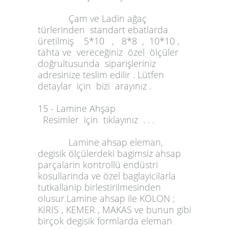
Çam ve Ladin ağaç
türlerinden standart ebatlarda
üretilmiş 5*10 , 8*8 , 10*10 ,
tahta ve vereceğiniz özel ölçüler
doğrultusunda siparişleriniz
adresinize teslim edilir . Lütfen
detaylar için bizi arayınız .
15 - Lamine Ahşap
Resimler için tıklayınız . . .
Lamine ahsap eleman,
degisik ölçülerdeki bagimsiz ahsap
parçalarin kontrollü endüstri
kosullarinda ve özel baglayicilarla
tutkallanip birlestirilmesinden
olusur.Lamine ahsap ile KOLON ;
KIRIS , KEMER , MAKAS ve bunun gibi
birçok degisik formlarda eleman