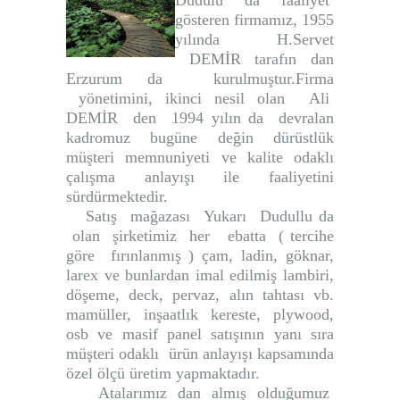
Dudulu da faaliyet
gösteren firmamız, 1955
yılında H.Servet
DEMİR tarafın dan
Erzurum da kurulmuştur.Firma
yönetimini, ikinci nesil olan Ali
DEMİR den 1994 yılın da devralan
kadromuz bugüne değin dürüstlük
müşteri memnuniyeti ve kalite odaklı
çalışma anlayışı ile faaliyetini
sürdürmektedir.
Satış mağazası Yukarı Dudullu da
olan şirketimiz her ebatta ( tercihe
göre fırınlanmış ) çam, ladin, göknar,
larex ve bunlardan imal edilmiş lambiri,
döşeme, deck, pervaz, alın tahtası vb.
mamüller, inşaatlık kereste, plywood,
osb ve masif panel satışının yanı sıra
müşteri odaklı ürün anlayışı kapsamında
özel ölçü üretim yapmaktadır.
Atalarımız dan almış olduğumuz